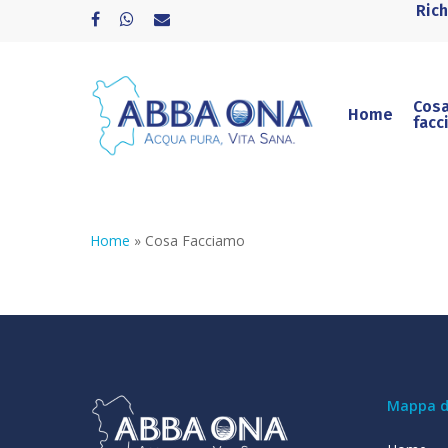
Ric
Cos
Home
facc
Home
»
Cosa Facciamo
Mappa de