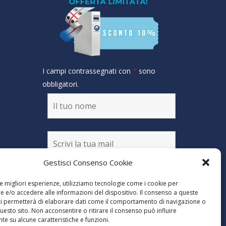
I campi contrassegnati con
*
sono
obbligatori.
Gestisci Consenso Cookie
Dichiaro di aver letto
le migliori esperienze, utilizziamo tecnologie come i cookie per
l'informativa alla
 e/o accedere alle informazioni del dispositivo. Il consenso a queste
privacy
ci permetterà di elaborare dati come il comportamento di navigazione o
questo sito. Non acconsentire o ritirare il consenso può influire
e su alcune caratteristiche e funzioni.