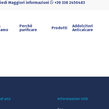
hiedi Maggiori informazioni
+39 338 2450483
a
Perchè
Addolcitori
Prodotti
iamo
purificare
Anticalcare
l sito
Informazioni Utili