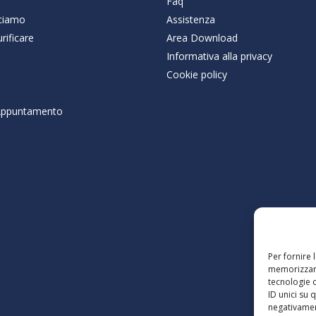
Faq
ciamo
Assistenza
rificare
Area Download
Informativa alla privacy
Cookie policy
 Appuntamento
Per fornire 
memorizzare
tecnologie 
ID unici su 
negativament