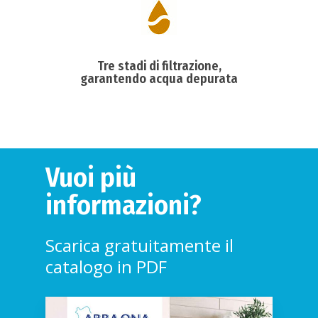
Home
Cosa facciamo
Tre stadi di filtrazione,
garantendo acqua depurata
Perchè purificare
Prodotti
Addolcitori Antica
Vuoi più
News
informazioni?
Contatti
Richiedi Appunta
Scarica gratuitamente il
catalogo in PDF