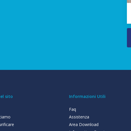
l sito
Informazioni Utili
Faq
ciamo
Assistenza
rificare
Area Download