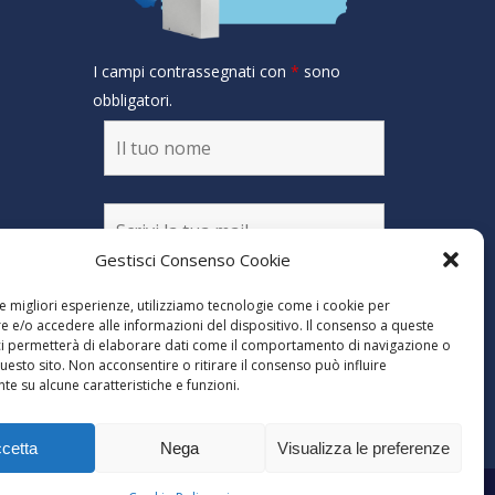
I campi contrassegnati con
*
sono
obbligatori.
Gestisci Consenso Cookie
Dichiaro di aver letto
le migliori esperienze, utilizziamo tecnologie come i cookie per
l'informativa alla
 e/o accedere alle informazioni del dispositivo. Il consenso a queste
privacy
ci permetterà di elaborare dati come il comportamento di navigazione o
questo sito. Non acconsentire o ritirare il consenso può influire
e su alcune caratteristiche e funzioni.
cetta
Nega
Visualizza le preferenze