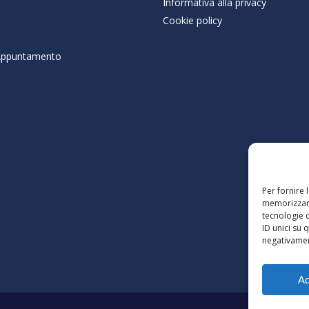
Informativa alla privacy
Cookie policy
 Appuntamento
Per fornire 
memorizzare
tecnologie 
ID unici su 
negativament
Ac