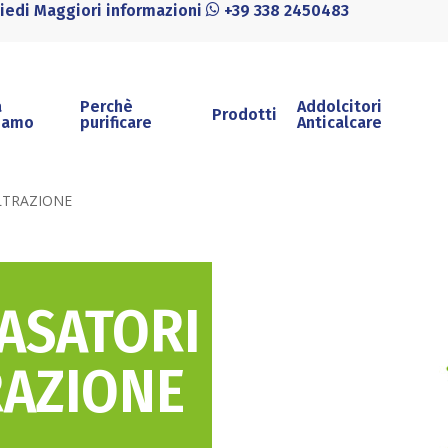
hiedi Maggiori informazioni
+39 338 2450483
a
Perchè
Addolcitori
Prodotti
iamo
purificare
Anticalcare
LTRAZIONE
ASATORI
RAZIONE