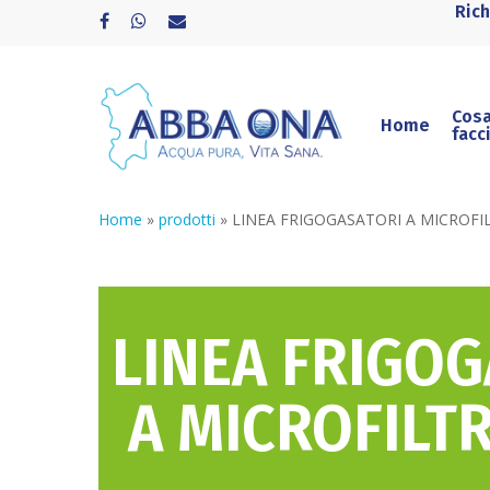
Ric
Cos
Home
facc
Home
»
prodotti
»
LINEA FRIGOGASATORI A MICROFI
LINEA FRIGOG
A MICROFILT