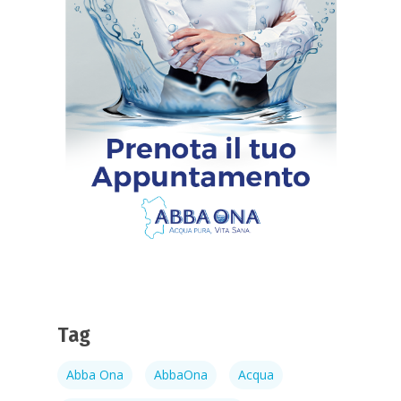
Richiedi Maggiori
Tag
informazioni
+39 3
2450483
Abba Ona
AbbaOna
Acqua