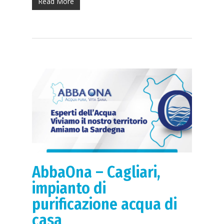
Read More
Cosa facciamo
Perchè purificare
Prodotti
Addolcitori Antica
News
Contatti
Richiedi Appunta
AbbaOna – Cagliari,
impianto di
purificazione acqua di
casa