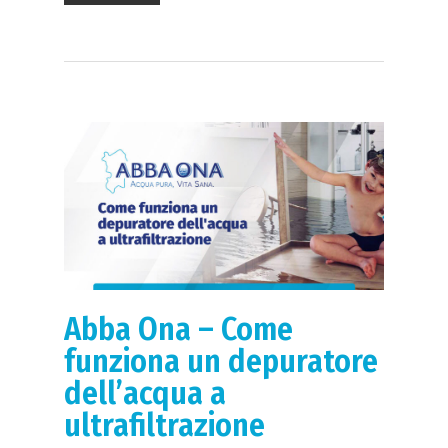
Richiedi Maggiori
informazioni
+39 3
2450483
Home
Cosa facciamo
Perchè purificare
Abba Ona – Come
Prodotti
funziona un depuratore
dell’acqua a
Addolcitori Antica
ultrafiltrazione
News