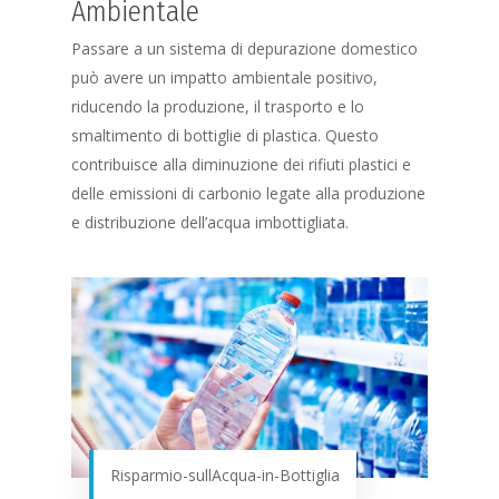
Ambientale
Passare a un sistema di depurazione domestico
può avere un impatto ambientale positivo,
riducendo la produzione, il trasporto e lo
smaltimento di bottiglie di plastica. Questo
contribuisce alla diminuzione dei rifiuti plastici e
Richiedi Maggiori
delle emissioni di carbonio legate alla produzione
informazioni
+39 3
e distribuzione dell’acqua imbottigliata.
2450483
Home
Cosa facciamo
Perchè purificare
Prodotti
Risparmio-sullAcqua-in-Bottiglia
Addolcitori Antica